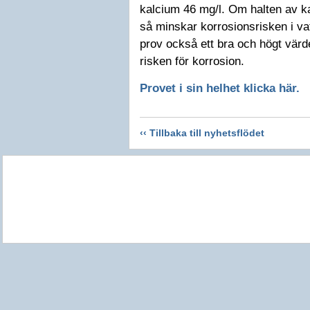
kalcium 46 mg/l. Om halten av ka
så minskar korrosionsrisken i va
prov också ett bra och högt värde
risken för korrosion.
Provet i sin helhet klicka här.
‹‹ Tillbaka till nyhetsflödet