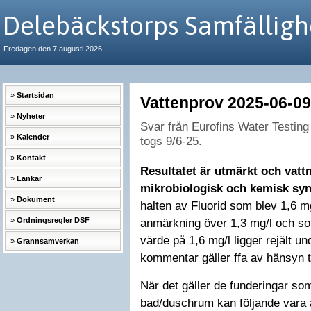
Delebäckstorps Samfälligh
Fredagen den 7 augusti 2026
Startsidan
Vattenprov 2025-06-09
Nyheter
Svar från Eurofins Water Testin
Kalender
togs 9/6-25.
Kontakt
Resultatet är utmärkt och vatt
Länkar
mikrobiologisk och kemisk syn
Dokument
halten av Fluorid som blev 1,6 m
Ordningsregler DSF
anmärkning över 1,3 mg/l och som
värde på 1,6 mg/l ligger rejält un
Grannsamverkan
kommentar gäller ffa av hänsyn t
När det gäller de funderingar som
bad/duschrum kan följande vara a